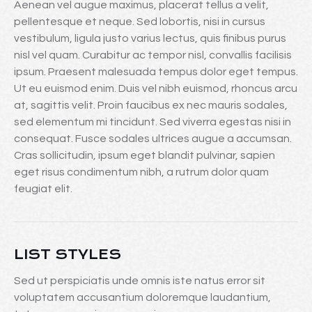
Aenean vel augue maximus, placerat tellus a velit,
pellentesque et neque. Sed lobortis, nisi in cursus
vestibulum, ligula justo varius lectus, quis finibus purus
nisl vel quam. Curabitur ac tempor nisl, convallis facilisis
ipsum. Praesent malesuada tempus dolor eget tempus.
Ut eu euismod enim. Duis vel nibh euismod, rhoncus arcu
at, sagittis velit. Proin faucibus ex nec mauris sodales,
sed elementum mi tincidunt. Sed viverra egestas nisi in
consequat. Fusce sodales ultrices augue a accumsan.
Cras sollicitudin, ipsum eget blandit pulvinar, sapien
eget risus condimentum nibh, a rutrum dolor quam
feugiat elit.
LIST STYLES
Sed ut perspiciatis unde omnis iste natus error sit
voluptatem accusantium doloremque laudantium,