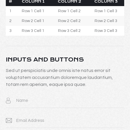
#
COLUMN 1
COLUMN 2
COLUMN 3
1
Row 1 Cell 1
Row 1 Cell 2
Row 1 Cell 3
2
Row 2 Cell 1
Row 2 Cell 2
Row 2 Cell 3
3
Row 3 Cell 1
Row 3 Cell 2
Row 3 Cell 3
INPUTS AND BUTTONS
Sed ut perspiciatis unde omnis iste natus error sit
voluptatem accusantium doloremque laudantium,
totam rem aperiam, eaque ipsa quae.