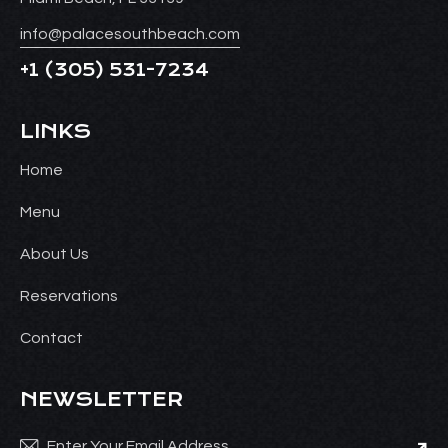
info@palacesouthbeach.com
+1
(305) 531-7234
LINKS
Home
Menu
About Us
Reservations
Contact
NEWSLETTER
Subsc