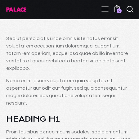
0
Sed ut perspiciatis unde omnis iste natus error sit
voluptatem accusantium doloremque laudantium,
totam rem aperiam, eaque ipsa quae ab illo inventore
veritatis et quasi architecto beatae vitae dicta sunt
explicabo.
Nemo enim ipsam voluptatem quia voluptas sit
aspernatur aut odit aut fugit, sed quia consequuntur
magni dolores eos qui ratione voluptatem sequi
nesciunt.
HEADING H1
Proin faucibus ex nec mauris sodales, sed elementum