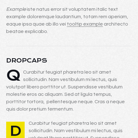
Example
iste natus error sit voluptatem italic text
example doloremque laudantium, totam rem aperiam,
eaque ipsa quae ab illo vei
tooltip example
architecto
beatae explicabo.
DROPCAPS
Q
Curabitur feugiat pharetra leo sit amet
sollicitudin. Nam vestibulum mi lectus, quis
volutpat libero porttitor ut. Suspendisse vestibulum
molestie eros ac aliquam. Sed at ligula tempus,
porttitor tortora, pellentesque neque. Cras a neque
quis dolor pretium fermentum.
Curabitur feugiat pharetra leo sit amet
D
sollicitudin. Nam vestibulum mi lectus, quis